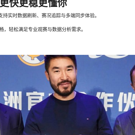
 · 更快更稳更懂你
支持实时数据刷新、赛况追踪与多端同步体验。
面简洁流畅，轻松满足专业观赛与数据分析需求。