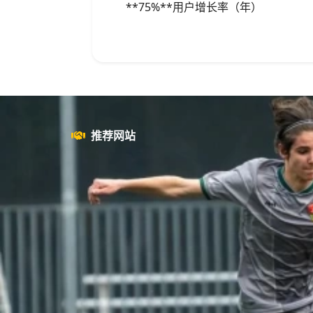
**75%**用户增长率（年）
推荐网站