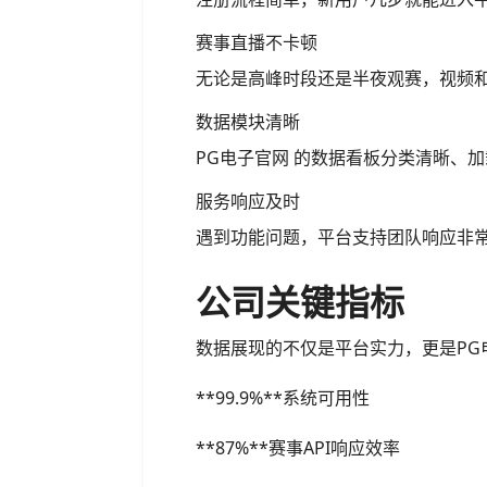
赛事直播不卡顿
无论是高峰时段还是半夜观赛，视频
数据模块清晰
PG电子官网 的数据看板分类清晰、
服务响应及时
遇到功能问题，平台支持团队响应非
公司关键指标
数据展现的不仅是平台实力，更是PG
**99.9%**系统可用性
**87%**赛事API响应效率