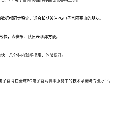
和数据都同步稳定，适合长期关注PG电子官网赛事的朋友。
加载快，查赛果、队伍表现都方便。
常快，几分钟内就能搞定，体验很好。
电子官网在全球PG电子官网赛事服务中的技术承诺与专业水平。