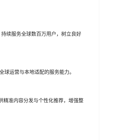
，持续服务全球数百万用户，树立良好
备全球运营与本地适配的服务能力。
提供精准内容分发与个性化推荐，增强整