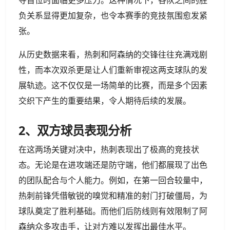
夺首位时面临更多压力。这种情况下，各队之间的胜
负关系显得更加复杂，也令本赛季的竞技氛围愈发紧
张。
从历史数据来看，热刺和阿森纳的交锋往往充满戏剧
性，而本次双杀更是让人们重新审视这两支球队的发
展轨迹。这不仅仅是一场简单的比赛，而是多个因素
交织下产生的重要结果，令人期待后续的发展。
2、双方球员表现分析
在这两场关键对决中，热刺表现出了极高的竞技状
态。无论是在进攻端还是防守端，他们都展现了出色
的团队配合与个人能力。例如，在第一回合较量中，
热刺前锋凭借敏锐的嗅觉和精准的射门打破僵局，为
球队奠定了胜利基础。而他们后防线则有效限制了阿
森纳众多攻击手，让对方难以发挥出最佳水平。