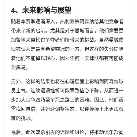
4、未来影响与展望
随着本赛季逐渐深入，热刺双杀阿森纳给其他竞争者
带来了新的启示。尤其是对于曼城而言，他们需要更
加警惕来自榜首争夺者们所带来的挑战。虽然曼城依
旧被认为是最有希望夺冠的一方，但这样的失分提醒
着他们不能掉以轻心，因为任何一支球队都有可能成
为黑马。
另外，这样的结果也将在心理层面上影响到阿森纳球
员士气。连续遭遇挫折可能导致信心下降，从而进一
步加大其争四乃至争冠之路上的困难。因此，他们亟
需找回自信，并迅速调整状态，以迎接接下来更加艰
难的挑战。
最后，此次双杀引发的话题和讨论，将推动俱乐部间