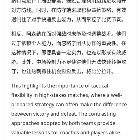
纳特点进行了周密部署，通过合理利用边路进攻撕开
对方防线。同时，在防守端采取积极逼抢策略，有效
遏制住了对手快速反击能力，从而掌控了比赛节奏。
相反，阿森纳在面对强敌时未能及时调整战术。他们
过于依赖个人能力，而忽略了团队协作的重要性。在
这种情况下，即便具备一定实力，也难以形成有效威
胁。此外，中场控制力不足使得他们无法快速转换攻
守，也让热刺抓住机会频频反击，将比分拉开。
This highlights the importance of tactical
flexibility in high-stakes matches, where a well-
prepared strategy can often make the difference
between victory and defeat. The contrasting
approaches adopted by both teams provide
valuable lessons for coaches and players alike.