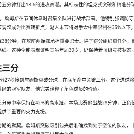
五分钟打出18-6的进攻高潮。其标志性的坦克式突破和精准分
分，詹姆斯在节间休息时召集全队进行战术部署。他特别强调防
节调整成为比赛转折点，湖人末节将对手命中率限制在35%以下
战38分钟，在攻防两端都承担重要职责。除了得分组织重任外，
路线。这种全能表现证明其虽年届39岁，仍保持着顶级竞技状态
胜三分
分27秒接到詹姆斯突破分球，在底角命中关键三分。这个进球
曾经的冠军队友，他完美诠释了角色球员的价值。
分命中率保持在42%的高水准。本场比赛他出战28分钟，正负
提供了重要的火力支援。
时期的默契。詹姆斯突破吸引包夹后准确找到处于空位的队友，