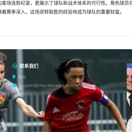
的客场连败纪录，更展示了球队新战术体系的可行性。角色球员
随着赛季深入，这场逆转取胜的经验将成为球队的重要财富。
联系我们
地址
support@chuckerreibach.com