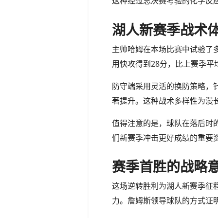
这种经过总决赛考验的化学反
湖人新赛季战术
主帅哈姆在本场比赛中试验了
用快攻得到28分，比上赛季平
防守端采用灵活的换防策略，
著提升。这种战术多样性为漫
值得注意的是，球队在落后时
们新赛季冲击更好成绩的重要
赛季首胜的战略
这场逆转胜利为湖人新赛季征
力。詹姆斯领导球队的方式证