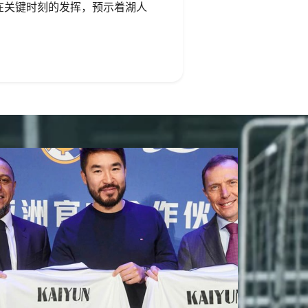
在关键时刻的发挥，预示着湖人