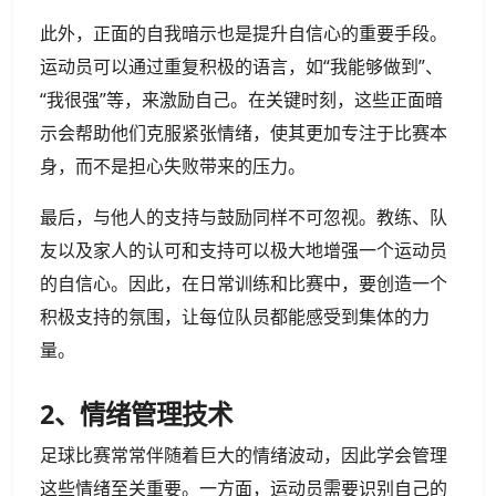
此外，正面的自我暗示也是提升自信心的重要手段。
运动员可以通过重复积极的语言，如“我能够做到”、
“我很强”等，来激励自己。在关键时刻，这些正面暗
示会帮助他们克服紧张情绪，使其更加专注于比赛本
身，而不是担心失败带来的压力。
最后，与他人的支持与鼓励同样不可忽视。教练、队
友以及家人的认可和支持可以极大地增强一个运动员
的自信心。因此，在日常训练和比赛中，要创造一个
积极支持的氛围，让每位队员都能感受到集体的力
量。
2、情绪管理技术
足球比赛常常伴随着巨大的情绪波动，因此学会管理
这些情绪至关重要。一方面，运动员需要识别自己的