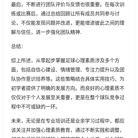
最后，不断进行团队评价与反馈也很重要。在每次训
练或比赛后，通过总结回顾让所有成员共同参与讨
论，不仅能发现问题并改进，更能增进彼此之间的理
解与信任，进一步强化团队精神.
总结：
综上所述，从零起步掌握足球心理素质涉及多个方
面，包括自信心建设、情绪管理、专注力提升以及团
队协作意识培养等。这些策略结合具体实用技巧，为
初学者提供了明确的发展方向。而良好的心理素质不
仅仅对于个人发展至关重要，更是在整个球队竞争过
程中不可或缺的一环。
未来，无论是在专业培训还是业余学习过程中，都应
该关注并加强心理素质教育，通过不断实践和调整，