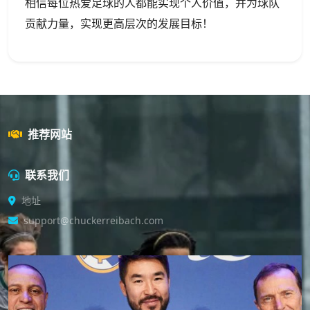
相信每位热爱足球的人都能实现个人价值，并为球队
贡献力量，实现更高层次的发展目标！
推荐网站
联系我们
地址
support@chuckerreibach.com