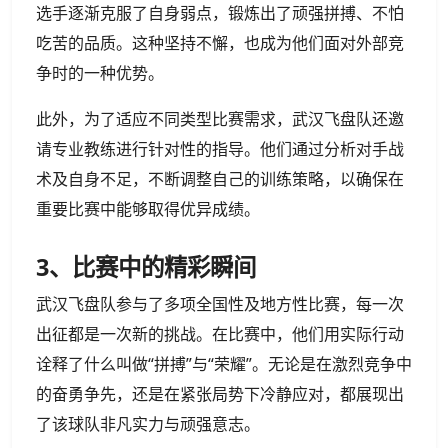
选手逐渐克服了自身弱点，锻炼出了顽强拼搏、不怕
吃苦的品质。这种坚持不懈，也成为他们面对外部竞
争时的一种优势。
此外，为了适应不同类型比赛需求，武汉飞盘队还邀
请专业教练进行针对性的指导。他们通过分析对手战
术及自身不足，不断调整自己的训练策略，以确保在
重要比赛中能够取得优异成绩。
3、比赛中的精彩瞬间
武汉飞盘队参与了多项全国性及地方性比赛，每一次
出征都是一次新的挑战。在比赛中，他们用实际行动
诠释了什么叫做“拼搏”与“荣耀”。无论是在激烈竞争中
的奋勇争先，还是在紧张局势下冷静应对，都展现出
了该球队非凡实力与顽强意志。