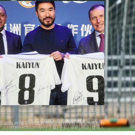
PG电子官网
《PG电子官网》是亚洲最大线上运营平台-
© 2026 PG电子·(中国)官方网站 版权所有 · 保留所有权利
huckerreibach.com-(APP下载|手机|全站|网页|登录入
口|注册|最新版|游戏|平台)等等,PG电子是顶级平台唯一