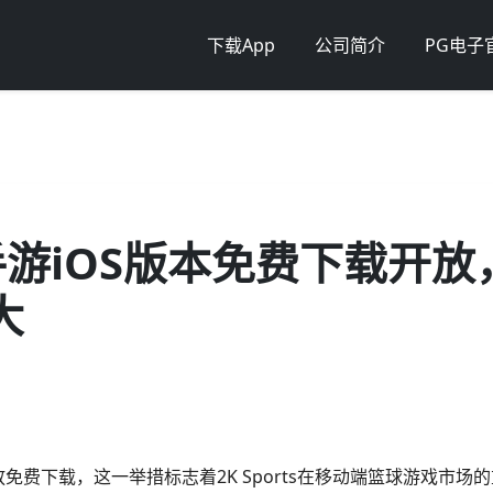
下载App
公司简介
PG电子
2手游iOS版本免费下载开
大
式开放免费下载，这一举措标志着2K Sports在移动端篮球游戏市