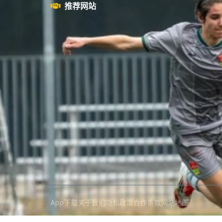
推荐网站
App下载
关于我们
隐私政策
合作条款
网站地图