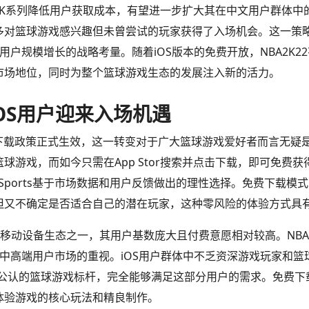
A2K系列降低用户获取成本，有望进一步扩大其在中文用户群体
多对篮球游戏感兴趣但未曾尝试的玩家获得了入场机会。这一策
ts对用户规模增长的战略考量。随着iOS版本的免费开放，NBA2K
市场地位，同时为整个篮球游戏生态的发展注入新的活力。
OS用户迎来入场机遇
的免费下载政策正式生效，这一转变对于广大篮球游戏爱好者而言无
球游戏，而如今只需在App Stor搜索并点击下载，即可免费
 Sports基于市场数据和用户反馈做出的理性选择。免费下载模
但又不确定是否适合自己的潜在玩家，这种零风险的体验方式具
的移动设备生态之一，其用户基数庞大且付费意愿相对较高。NBA
ts对中高端用户市场的重视。iOS用户群体中不乏资深游戏玩家和
业界公认的篮球游戏标杆，完全能够满足这部分用户的需求。免费
体验游戏的核心玩法和精良制作。