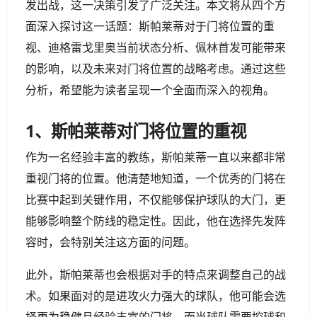
发出战，这一决策引发了广泛关注。本文将从四个方
面深入探讨这一话题：斯帕莱蒂对于门将位置的重
视、迪格雷戈里奥当前状态分析、佩林首发可能带来
的影响，以及未来对门将位置的战略考虑。通过这些
分析，希望能为读者呈现一个全面而深入的视角。
1、斯帕莱蒂对门将位置的重视
作为一名经验丰富的教练，斯帕莱蒂一直以来都非常
重视门将的位置。他清楚地知道，一个优秀的门将在
比赛中起到关键作用，不仅能够保护球队的大门，更
能够影响整个防线的稳定性。因此，他在选择先发阵
容时，会特别关注这方面的问题。
此外，斯帕莱蒂也会根据对手的特点来调整自己的战
术。如果面对的是进攻火力强大的球队，他可能会选