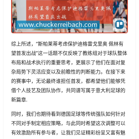
综上所述，“斯帕莱蒂考虑保护迪格雷戈里奥 佩林有
望首发出战”这一话题不仅反映了教练组对于球队整体
布局和战术执行的重要思考，更展示了他们在面对复
杂局势下灵活应变以及前瞻性的判断能力。在接下来
的赛事中，无论最终谁担任首发，都希望他们能够凭
借个人技艺及团队协作，共同谱写属于意大利足球的
新篇章.
同时，我们也期待看到德国足球等传统强队如何针对
不同对手制定相应策略，与此同时希望这次调整可以
有效激励所有参与者，让我们见证精彩纷呈又富有魅