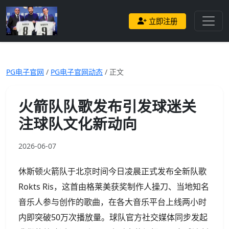
立即注册
PG电子官网
/
PG电子官网动态
/ 正文
火箭队队歌发布引发球迷关
注球队文化新动向
2026-06-07
休斯顿火箭队于北京时间今日凌晨正式发布全新队歌
Rokts Ris，这首由格莱美获奖制作人操刀、当地知名
音乐人参与创作的歌曲，在各大音乐平台上线两小时
内即突破50万次播放量。球队官方社交媒体同步发起