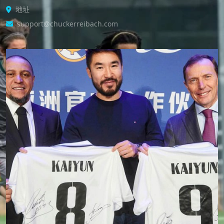
地址
support@chuckerreibach.com