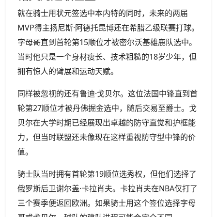
就在骑士用状元签选中本内特的同时，未来的两届
MVP得主扬尼斯·阿德托昆博还在希腊乙级联赛打球。
字母哥直到首轮第15顺位才被密尔沃基雄鹿队选中。
当时他只是一个身材瘦长、技术粗糙的18岁少年，但
拥有惊人的臂展和运动天赋。
同样被忽视的还有鲁迪·戈贝尔。这位法国中锋直到首
轮第27顺位才被丹佛掘金选中，随后交易至爵士。戈
贝尔在大学时期已经展现出卓越的防守直觉和护框能
力，但当时联盟还未像现在这样重视防守型中锋的价
值。
骑士队当时拥有首轮第19顺位选秀权，但他们选择了
俄罗斯后卫谢尔盖·卡拉肖夫。卡拉肖夫在NBA仅打了
三个赛季便返回欧洲。如果骑士用这个签位选择字母